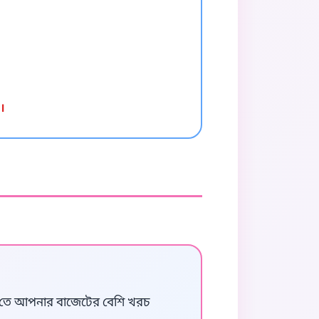
।
ee তে আপনার বাজেটের বেশি খরচ