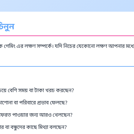
িনুন
গেমিং এর লক্ষণ সম্পর্কে। যদি নিচের যেকোনো লক্ষণ আপনার মধ্যে 
য়ে বেশি সময় বা টাকা খরচ করছেন?
াশোনা বা পরিবারে প্রভাব ফেলছে?
 ফেরত পাওয়ার জন্য আরও খেলছেন?
 বা বন্ধুদের কাছে মিথ্যা বলছেন?