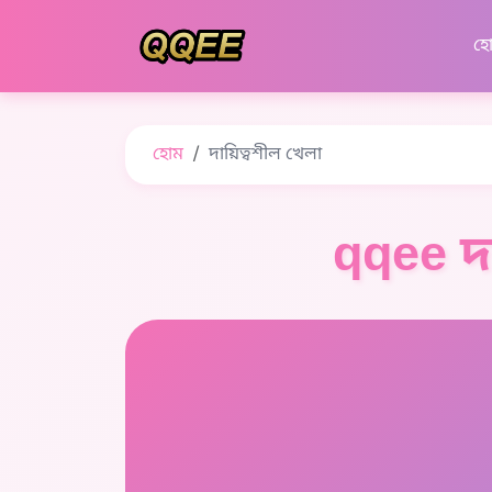
হ
হোম
দায়িত্বশীল খেলা
qqee দা