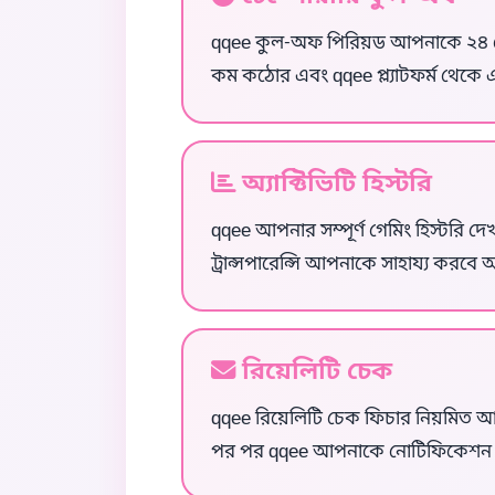
qqee কুল-অফ পিরিয়ড আপনাকে ২৪ থেকে
কম কঠোর এবং qqee প্ল্যাটফর্ম থেকে 
অ্যাক্টিভিটি হিস্টরি
qqee আপনার সম্পূর্ণ গেমিং হিস্টরি
ট্রান্সপারেন্সি আপনাকে সাহায্য করবে আ
রিয়েলিটি চেক
qqee রিয়েলিটি চেক ফিচার নিয়মিত আ
পর পর qqee আপনাকে নোটিফিকেশন প