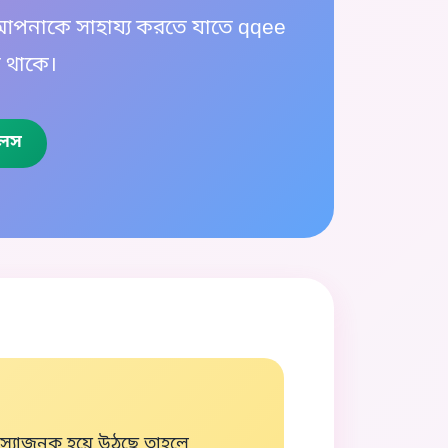
 আপনাকে সাহায্য করতে যাতে qqee
ত থাকে।
ুলস
মস্যাজনক হয়ে উঠছে তাহলে