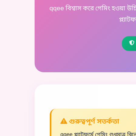
qqee বিশ্বাস করে গেমিং হওয়া 
প্ল্যা
গুরুত্বপূর্ণ সতর্কতা
qqee প্ল্যাটফর্মে গেমিং শুধুমাত