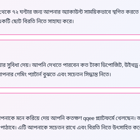
 ৭২ ঘন্টার জন্য আপনার অ্যাকাউন্ট সাময়িকভাবে স্থগিত করতে দে
একটি ছোট বিরতি নিতে সাহায্য করে।
 দেখার সুবিধা দেয়। আপনি দেখতে পারবেন কত টাকা ডিপোজিট, উইথড
পনার গেমিং প্যাটার্ন বুঝতে এবং সচেতন সিদ্ধান্ত নিতে।
পনাকে মনে করিয়ে দেয় আপনি কতক্ষণ qqee প্ল্যাটফর্মে খেলছেন। 
াঠাবে। এটি আপনাকে সচেতন রাখে এবং বিরতি নিতে উৎসাহিত কর