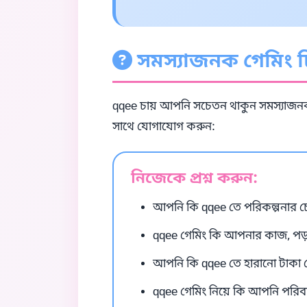
সমস্যাজনক গেমিং চ
qqee চায় আপনি সচেতন থাকুন সমস্যাজনক 
সাথে যোগাযোগ করুন:
নিজেকে প্রশ্ন করুন:
আপনি কি qqee তে পরিকল্পনার চে
qqee গেমিং কি আপনার কাজ, পড়
আপনি কি qqee তে হারানো টাকা
qqee গেমিং নিয়ে কি আপনি পরিবার