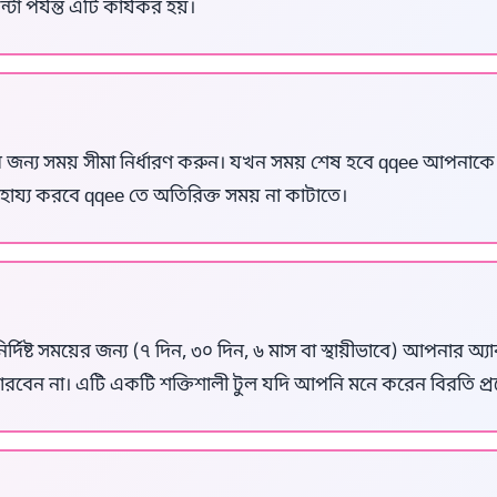
 পর্যন্ত এটি কার্যকর হয়।
নের জন্য সময় সীমা নির্ধারণ করুন। যখন সময় শেষ হবে qqee আপন
ায্য করবে qqee তে অতিরিক্ত সময় না কাটাতে।
দিষ্ট সময়ের জন্য (৭ দিন, ৩০ দিন, ৬ মাস বা স্থায়ীভাবে) আপনার অ্য
ারবেন না। এটি একটি শক্তিশালী টুল যদি আপনি মনে করেন বিরতি প্