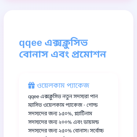
qqee এক্সক্লুসিভ
বোনাস এবং প্রমোশন
ওয়েলকাম প্যাকেজ
qqee এক্সক্লুসিভ নতুন সদস্যরা পান
ম্যাসিভ ওয়েলকাম প্যাকেজ - গোল্ড
সদস্যদের জন্য ১৫০%, প্ল্যাটিনাম
সদস্যদের জন্য ২০০% এবং ডায়মন্ড
সদস্যদের জন্য ২৫০% বোনাস। সর্বোচ্চ