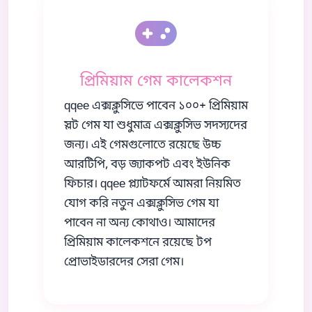
প্রিমিয়াম গেম কালেকশন
qqee এক্সক্লুসিভে পাবেন ১০০+ প্রিমিয়াম
স্লট গেম যা শুধুমাত্র এক্সক্লুসিভ সদস্যদের
জন্য। এই গেমগুলোতে রয়েছে উচ্চ
আরটিপি, বড় জ্যাকপট এবং ইউনিক
ফিচার। qqee প্ল্যাটফর্মে আমরা নিয়মিত
যোগ করি নতুন এক্সক্লুসিভ গেম যা
পাবেন না অন্য কোথাও। আমাদের
প্রিমিয়াম কালেকশনে রয়েছে টপ
প্রোভাইডারদের সেরা গেম।