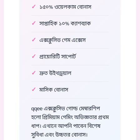
১৫০% ওয়েলকাম বোনাস
সাপ্তাহিক ১০% ক্যাশব্যাক
এক্সক্লুসিভ গেম এক্সেস
প্রায়োরিটি সাপোর্ট
দ্রুত উইথড্রয়াল
মাসিক বোনাস
qqee এক্সক্লুসিভ গোল্ড মেম্বারশিপ
হলো প্রিমিয়াম গেমিং অভিজ্ঞতার প্রথম
ধাপ। এখানে আপনি পাবেন বিশেষ
সুবিধা এবং উচ্চতর বোনাস।