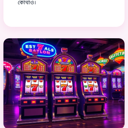
কোথাও।