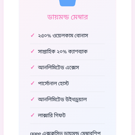
ডায়মন্ড মেম্বার
২৫০% ওয়েলকাম বোনাস
সাপ্তাহিক ২০% ক্যাশব্যাক
আনলিমিটেড এক্সেস
পার্সোনাল হোস্ট
আনলিমিটেড উইথড্রয়াল
লাক্সারি গিফট
qqee এক্সক্লুসিভ ডায়মন্ড মেম্বারশিপ