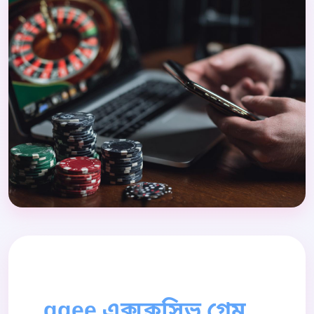
qqee এক্সক্লুসিভ গেম