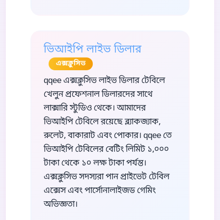
ভিআইপি লাইভ ডিলার
এক্সক্লুসিভ
qqee এক্সক্লুসিভ লাইভ ডিলার টেবিলে
খেলুন প্রফেশনাল ডিলারদের সাথে
লাক্সারি স্টুডিও থেকে। আমাদের
ভিআইপি টেবিলে রয়েছে ব্ল্যাকজ্যাক,
রুলেট, বাকারাট এবং পোকার। qqee তে
ভিআইপি টেবিলের বেটিং লিমিট ১,০০০
টাকা থেকে ১০ লক্ষ টাকা পর্যন্ত।
এক্সক্লুসিভ সদস্যরা পান প্রাইভেট টেবিল
এক্সেস এবং পার্সোনালাইজড গেমিং
অভিজ্ঞতা।