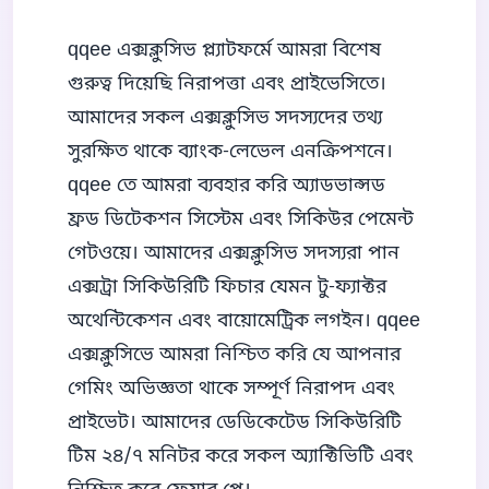
qqee এক্সক্লুসিভ প্ল্যাটফর্মে আমরা বিশেষ
গুরুত্ব দিয়েছি নিরাপত্তা এবং প্রাইভেসিতে।
আমাদের সকল এক্সক্লুসিভ সদস্যদের তথ্য
সুরক্ষিত থাকে ব্যাংক-লেভেল এনক্রিপশনে।
qqee তে আমরা ব্যবহার করি অ্যাডভান্সড
ফ্রড ডিটেকশন সিস্টেম এবং সিকিউর পেমেন্ট
গেটওয়ে। আমাদের এক্সক্লুসিভ সদস্যরা পান
এক্সট্রা সিকিউরিটি ফিচার যেমন টু-ফ্যাক্টর
অথেন্টিকেশন এবং বায়োমেট্রিক লগইন। qqee
এক্সক্লুসিভে আমরা নিশ্চিত করি যে আপনার
গেমিং অভিজ্ঞতা থাকে সম্পূর্ণ নিরাপদ এবং
প্রাইভেট। আমাদের ডেডিকেটেড সিকিউরিটি
টিম ২৪/৭ মনিটর করে সকল অ্যাক্টিভিটি এবং