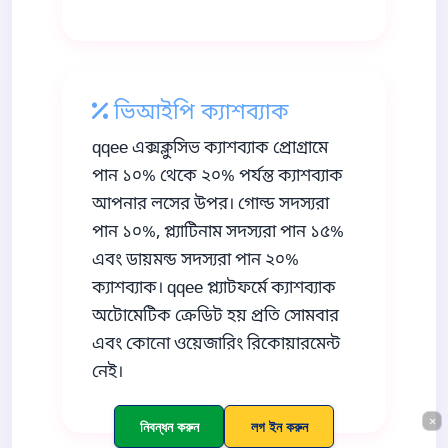
ভিআইপি ক্যাশব্যাক
qqee এক্সক্লুসিভ ক্যাশব্যাক প্রোগ্রামে
পান ১০% থেকে ২০% পর্যন্ত ক্যাশব্যাক
আপনার লসের উপর। গোল্ড সদস্যরা
পান ১০%, প্ল্যাটিনাম সদস্যরা পান ১৫%
এবং ডায়মন্ড সদস্যরা পান ২০%
ক্যাশব্যাক। qqee প্ল্যাটফর্মে ক্যাশব্যাক
অটোমেটিক ক্রেডিট হয় প্রতি সোমবার
এবং কোনো ওয়েজারিং রিকোয়ারমেন্ট
নেই।
×
নিবন্ধন করুন
লগ ইন করুন