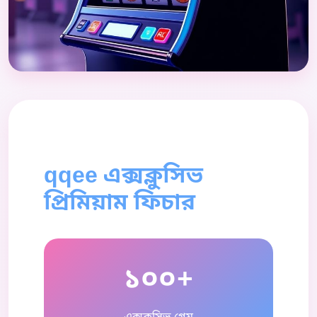
qqee এক্সক্লুসিভ
প্রিমিয়াম ফিচার
১০০+