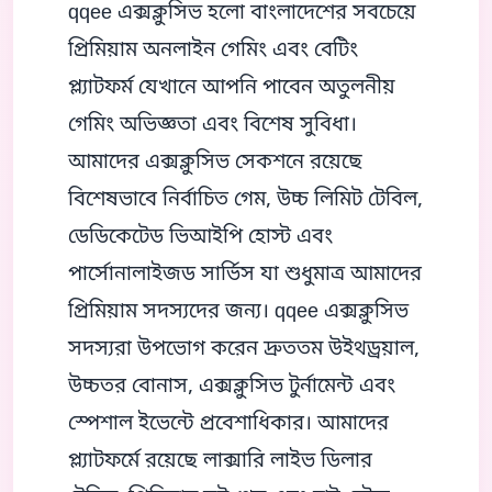
qqee এক্সক্লুসিভ হলো বাংলাদেশের সবচেয়ে
প্রিমিয়াম অনলাইন গেমিং এবং বেটিং
প্ল্যাটফর্ম যেখানে আপনি পাবেন অতুলনীয়
গেমিং অভিজ্ঞতা এবং বিশেষ সুবিধা।
আমাদের এক্সক্লুসিভ সেকশনে রয়েছে
বিশেষভাবে নির্বাচিত গেম, উচ্চ লিমিট টেবিল,
ডেডিকেটেড ভিআইপি হোস্ট এবং
পার্সোনালাইজড সার্ভিস যা শুধুমাত্র আমাদের
প্রিমিয়াম সদস্যদের জন্য। qqee এক্সক্লুসিভ
সদস্যরা উপভোগ করেন দ্রুততম উইথড্রয়াল,
উচ্চতর বোনাস, এক্সক্লুসিভ টুর্নামেন্ট এবং
স্পেশাল ইভেন্টে প্রবেশাধিকার। আমাদের
প্ল্যাটফর্মে রয়েছে লাক্সারি লাইভ ডিলার