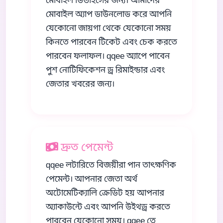
মোবাইল ডিভাইসের জন্য। আমাদের
মোবাইল অ্যাপ ডাউনলোড করে আপনি
যেকোনো জায়গা থেকে যেকোনো সময়
কিনতে পারবেন টিকেট এবং চেক করতে
পারবেন ফলাফল। qqee অ্যাপে পাবেন
পুশ নোটিফিকেশন ড্র রিমাইন্ডার এবং
জেতার খবরের জন্য।
দ্রুত পেমেন্ট
qqee লটারিতে বিজয়ীরা পান তাৎক্ষণিক
পেমেন্ট। আপনার জেতা অর্থ
অটোমেটিক্যালি ক্রেডিট হয় আপনার
অ্যাকাউন্টে এবং আপনি উইথড্র করতে
পারবেন যেকোনো সময়। qqee তে