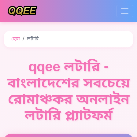
হোম
লটারি
qqee লটারি -
বাংলাদেশের সবচেয়ে
রোমাঞ্চকর অনলাইন
লটারি প্ল্যাটফর্ম