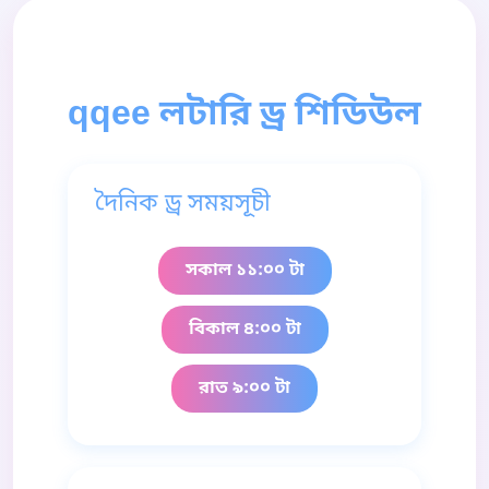
qqee লটারি ড্র শিডিউল
দৈনিক ড্র সময়সূচী
সকাল ১১:০০ টা
বিকাল ৪:০০ টা
রাত ৯:০০ টা