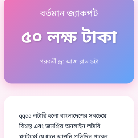
বর্তমান জ্যাকপট
৫০ লক্ষ টাকা
পরবর্তী ড্র: আজ রাত ৯টা
qqee লটারি হলো বাংলাদেশের সবচেয়ে
বিশ্বস্ত এবং জনপ্রিয় অনলাইন লটারি
প্ল্যাটফর্ম যেখানে আপনি প্রতিদিন পাবেন