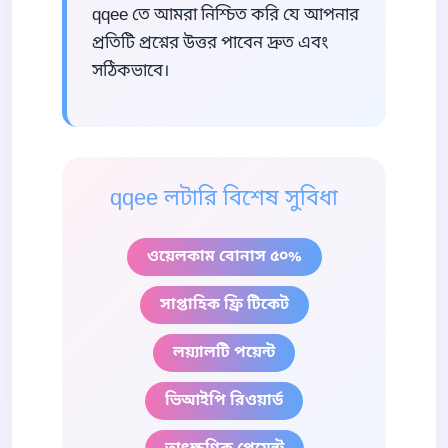
qqee তে আমরা নিশ্চিত করি যে আপনার
প্রতিটি প্রশ্নের উত্তর পাবেন দ্রুত এবং
সঠিকভাবে।
qqee লটারি বিশেষ সুবিধা
ওয়েলকাম বোনাস ৫০%
সাপ্তাহিক ফ্রি টিকেট
লয়্যালটি পয়েন্ট
ভিআইপি রিওয়ার্ড