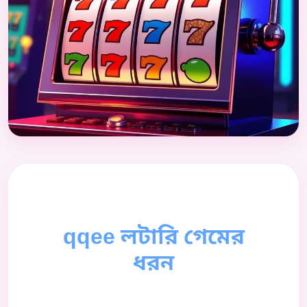
qqee লটারি গেমের
ধরন