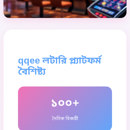
qqee লটারি প্ল্যাটফর্ম
বৈশিষ্ট্য
১০০+
দৈনিক বিজয়ী