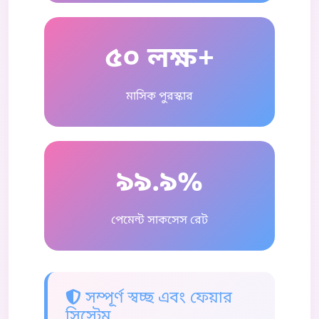
৫০ লক্ষ+
মাসিক পুরস্কার
৯৯.৯%
পেমেন্ট সাকসেস রেট
সম্পূর্ণ স্বচ্ছ এবং ফেয়ার
সিস্টেম