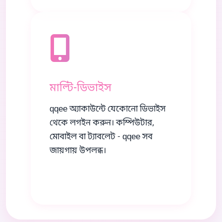
মাল্টি-ডিভাইস
qqee অ্যাকাউন্টে যেকোনো ডিভাইস
থেকে লগইন করুন। কম্পিউটার,
মোবাইল বা ট্যাবলেট - qqee সব
জায়গায় উপলব্ধ।