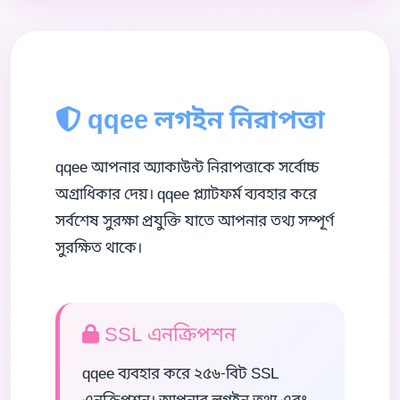
qqee লগইন নিরাপত্তা
qqee আপনার অ্যাকাউন্ট নিরাপত্তাকে সর্বোচ্চ
অগ্রাধিকার দেয়। qqee প্ল্যাটফর্ম ব্যবহার করে
সর্বশেষ সুরক্ষা প্রযুক্তি যাতে আপনার তথ্য সম্পূর্ণ
সুরক্ষিত থাকে।
SSL এনক্রিপশন
qqee ব্যবহার করে ২৫৬-বিট SSL