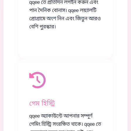
qqee তে প্রতিদিন লগইন করুন এবং
পান দৈনিক বোনাস। qqee লয়্যালটি
প্রোগ্রামে অংশ নিন এবং জিতুন আরও
বেশি পুরস্কার।
গেম হিস্ট্রি
qqee অ্যাকাউন্টে আপনার সম্পূর্ণ
গেমিং হিস্ট্রি সংরক্ষিত থাকে। qqee তে