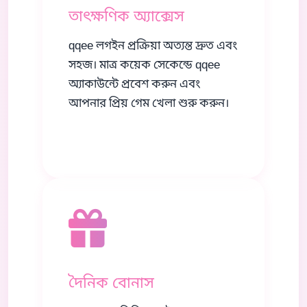
তাৎক্ষণিক অ্যাক্সেস
qqee লগইন প্রক্রিয়া অত্যন্ত দ্রুত এবং
সহজ। মাত্র কয়েক সেকেন্ডে qqee
অ্যাকাউন্টে প্রবেশ করুন এবং
আপনার প্রিয় গেম খেলা শুরু করুন।
দৈনিক বোনাস