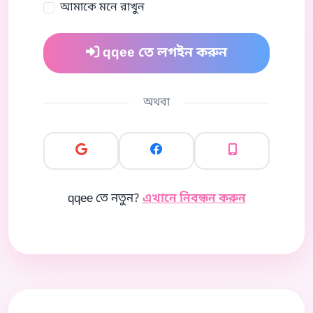
আমাকে মনে রাখুন
qqee তে লগইন করুন
অথবা
qqee তে নতুন?
এখানে নিবন্ধন করুন