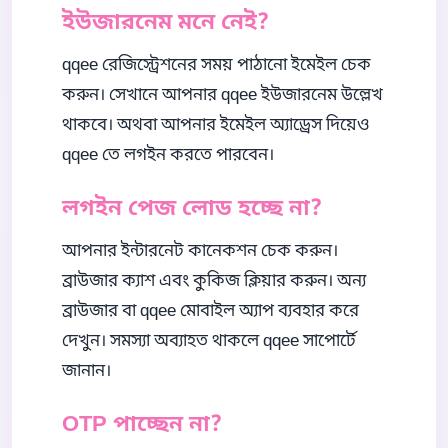
ইউজারনেম মনে নেই?
qqee রেজিস্ট্রেশনের সময় পাঠানো ইমেইল চেক
করুন। সেখানে আপনার qqee ইউজারনেম উল্লেখ
থাকবে। অথবা আপনার ইমেইল অ্যাড্রেস দিয়েও
qqee তে লগইন করতে পারবেন।
লগইন পেজ লোড হচ্ছে না?
আপনার ইন্টারনেট কানেকশন চেক করুন।
ব্রাউজার ক্যাশ এবং কুকিজ ক্লিয়ার করুন। অন্য
ব্রাউজার বা qqee মোবাইল অ্যাপ ব্যবহার করে
দেখুন। সমস্যা অব্যাহত থাকলে qqee সাপোর্টে
জানান।
OTP পাচ্ছেন না?