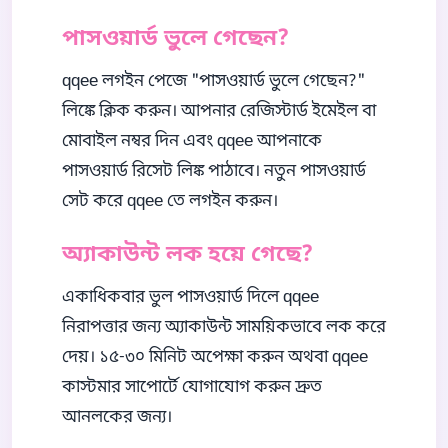
পাসওয়ার্ড ভুলে গেছেন?
qqee লগইন পেজে "পাসওয়ার্ড ভুলে গেছেন?"
লিঙ্কে ক্লিক করুন। আপনার রেজিস্টার্ড ইমেইল বা
মোবাইল নম্বর দিন এবং qqee আপনাকে
পাসওয়ার্ড রিসেট লিঙ্ক পাঠাবে। নতুন পাসওয়ার্ড
সেট করে qqee তে লগইন করুন।
অ্যাকাউন্ট লক হয়ে গেছে?
একাধিকবার ভুল পাসওয়ার্ড দিলে qqee
নিরাপত্তার জন্য অ্যাকাউন্ট সাময়িকভাবে লক করে
দেয়। ১৫-৩০ মিনিট অপেক্ষা করুন অথবা qqee
কাস্টমার সাপোর্টে যোগাযোগ করুন দ্রুত
আনলকের জন্য।